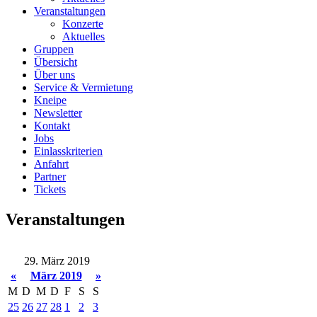
Veranstaltungen
Konzerte
Aktuelles
Gruppen
Übersicht
Über uns
Service & Vermietung
Kneipe
Newsletter
Kontakt
Jobs
Einlasskriterien
Anfahrt
Partner
Tickets
Veranstaltungen
29. März 2019
«
März 2019
»
M
D
M
D
F
S
S
25
26
27
28
1
2
3