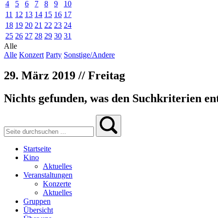
4
5
6
7
8
9
10
11
12
13
14
15
16
17
18
19
20
21
22
23
24
25
26
27
28
29
30
31
Alle
Alle
Konzert
Party
Sonstige/Andere
29. März 2019 // Freitag
Nichts gefunden, was den Suchkriterien ent
Startseite
Kino
Aktuelles
Veranstaltungen
Konzerte
Aktuelles
Gruppen
Übersicht