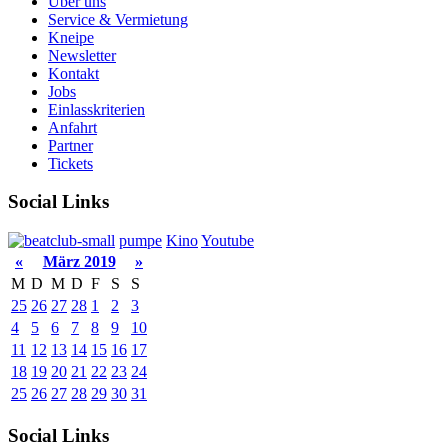
Über uns
Service & Vermietung
Kneipe
Newsletter
Kontakt
Jobs
Einlasskriterien
Anfahrt
Partner
Tickets
Social Links
pumpe
Kino
Youtube
«
März 2019
»
M
D
M
D
F
S
S
25
26
27
28
1
2
3
4
5
6
7
8
9
10
11
12
13
14
15
16
17
18
19
20
21
22
23
24
25
26
27
28
29
30
31
Social Links