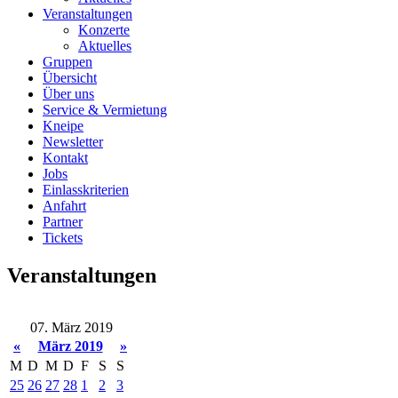
Veranstaltungen
Konzerte
Aktuelles
Gruppen
Übersicht
Über uns
Service & Vermietung
Kneipe
Newsletter
Kontakt
Jobs
Einlasskriterien
Anfahrt
Partner
Tickets
Veranstaltungen
07. März 2019
«
März 2019
»
M
D
M
D
F
S
S
25
26
27
28
1
2
3