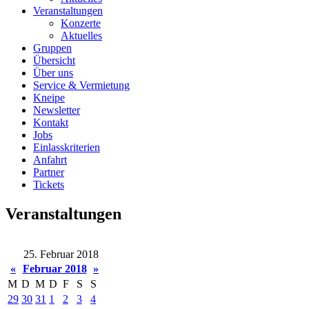
Veranstaltungen
Konzerte
Aktuelles
Gruppen
Übersicht
Über uns
Service & Vermietung
Kneipe
Newsletter
Kontakt
Jobs
Einlasskriterien
Anfahrt
Partner
Tickets
Veranstaltungen
25. Februar 2018
«
Februar 2018
»
M
D
M
D
F
S
S
29
30
31
1
2
3
4