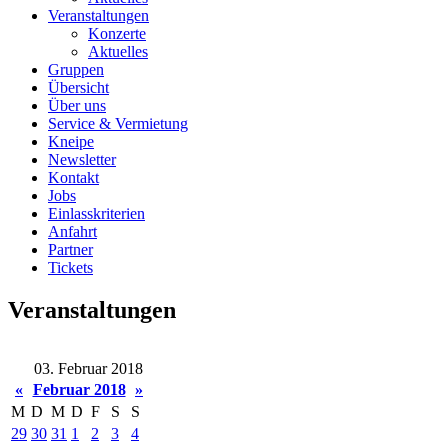
Veranstaltungen
Konzerte
Aktuelles
Gruppen
Übersicht
Über uns
Service & Vermietung
Kneipe
Newsletter
Kontakt
Jobs
Einlasskriterien
Anfahrt
Partner
Tickets
Veranstaltungen
03. Februar 2018
«
Februar 2018
»
M
D
M
D
F
S
S
29
30
31
1
2
3
4