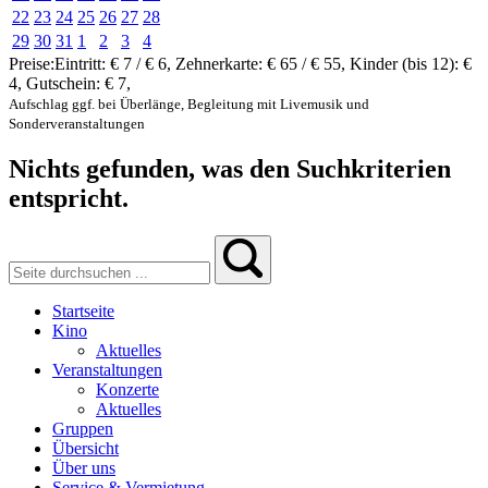
22
23
24
25
26
27
28
29
30
31
1
2
3
4
Preise:
Eintritt:
€ 7 / € 6
,
Zehnerkarte:
€ 65 / € 55
,
Kinder (bis 12):
€
4
,
Gutschein:
€ 7
,
Aufschlag ggf. bei Überlänge, Begleitung mit Livemusik und
Sonderveranstaltungen
Nichts gefunden, was den Suchkriterien
entspricht.
Startseite
Kino
Aktuelles
Veranstaltungen
Konzerte
Aktuelles
Gruppen
Übersicht
Über uns
Service & Vermietung