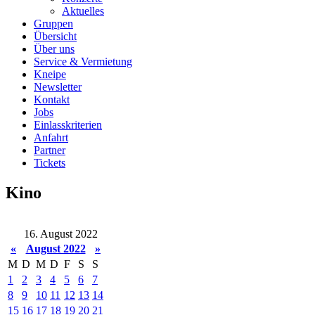
Aktuelles
Gruppen
Übersicht
Über uns
Service & Vermietung
Kneipe
Newsletter
Kontakt
Jobs
Einlasskriterien
Anfahrt
Partner
Tickets
Kino
16. August 2022
«
August 2022
»
M
D
M
D
F
S
S
1
2
3
4
5
6
7
8
9
10
11
12
13
14
15
16
17
18
19
20
21