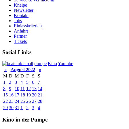
Kneipe
Newsletter
Kontakt
Jobs
Einlasskriterien
Anfahrt
Partner
Tickets
Social Links
pumpe
Kino
Youtube
«
August 2022
»
M
D
M
D
F
S
S
1
2
3
4
5
6
7
8
9
10
11
12
13
14
15
16
17
18
19
20
21
22
23
24
25
26
27
28
29
30
31
1
2
3
4
Kino in der Pumpe