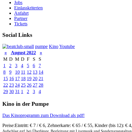
Jobs
Einlasskriterien
Anfahrt
Partner
Tickets
Social Links
pumpe
Kino
Youtube
«
August 2022
»
M
D
M
D
F
S
S
1
2
3
4
5
6
7
8
9
10
11
12
13
14
15
16
17
18
19
20
21
22
23
24
25
26
27
28
29
30
31
1
2
3
4
Kino in der Pumpe
Das Kinoprogramm zum Download als pdf!
Preise:
Eintritt:
€ 7 / € 6
,
Zehnerkarte:
€ 65 / € 55
,
Kinder (bis 12):
€ 4
Aufschlag ggf. bei Überlänge, Begleitung mit Livemusik und Sonderveranstaltu