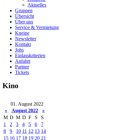
Aktuelles
Gruppen
Übersicht
Über uns
Service & Vermietung
Kneipe
Newsletter
Kontakt
Jobs
Einlasskriterien
Anfahrt
Partner
Tickets
Kino
01. August 2022
«
August 2022
»
M
D
M
D
F
S
S
1
2
3
4
5
6
7
8
9
10
11
12
13
14
15
16
17
18
19
20
21