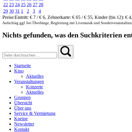
22
23
24
25
26
27
28
29
30
31
1
2
3
4
Preise:
Eintritt:
€ 7 / € 6
,
Zehnerkarte:
€ 65 / € 55
,
Kinder (bis 12):
€ 4
Aufschlag ggf. bei Überlänge, Begleitung mit Livemusik und Sonderveranstaltu
Nichts gefunden, was den Suchkriterien ent
Startseite
Kino
Aktuelles
Veranstaltungen
Konzerte
Aktuelles
Gruppen
Übersicht
Über uns
Service & Vermietung
Kneipe
Newsletter
Kontakt