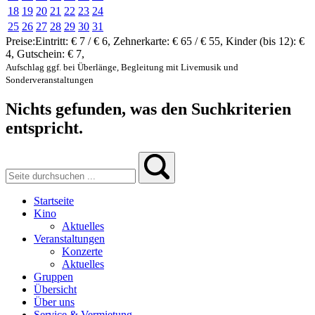
18
19
20
21
22
23
24
25
26
27
28
29
30
31
Preise:
Eintritt:
€ 7 / € 6
,
Zehnerkarte:
€ 65 / € 55
,
Kinder (bis 12):
€
4
,
Gutschein:
€ 7
,
Aufschlag ggf. bei Überlänge, Begleitung mit Livemusik und
Sonderveranstaltungen
Nichts gefunden, was den Suchkriterien
entspricht.
Startseite
Kino
Aktuelles
Veranstaltungen
Konzerte
Aktuelles
Gruppen
Übersicht
Über uns
Service & Vermietung