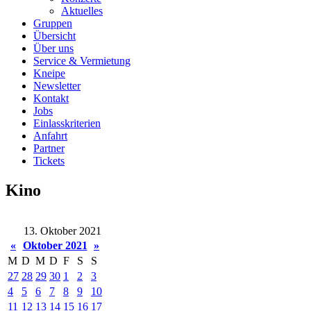
Aktuelles
Gruppen
Übersicht
Über uns
Service & Vermietung
Kneipe
Newsletter
Kontakt
Jobs
Einlasskriterien
Anfahrt
Partner
Tickets
Kino
13. Oktober 2021
«
Oktober 2021
»
M
D
M
D
F
S
S
27
28
29
30
1
2
3
4
5
6
7
8
9
10
11
12
13
14
15
16
17