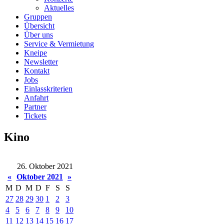
Aktuelles
Gruppen
Übersicht
Über uns
Service & Vermietung
Kneipe
Newsletter
Kontakt
Jobs
Einlasskriterien
Anfahrt
Partner
Tickets
Kino
26. Oktober 2021
«
Oktober 2021
»
M
D
M
D
F
S
S
27
28
29
30
1
2
3
4
5
6
7
8
9
10
11
12
13
14
15
16
17