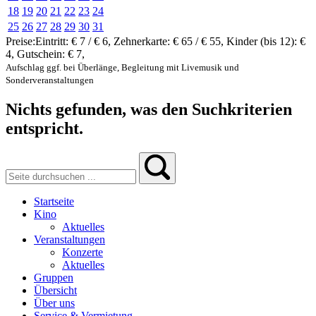
18
19
20
21
22
23
24
25
26
27
28
29
30
31
Preise:
Eintritt:
€ 7 / € 6
,
Zehnerkarte:
€ 65 / € 55
,
Kinder (bis 12):
€
4
,
Gutschein:
€ 7
,
Aufschlag ggf. bei Überlänge, Begleitung mit Livemusik und
Sonderveranstaltungen
Nichts gefunden, was den Suchkriterien
entspricht.
Startseite
Kino
Aktuelles
Veranstaltungen
Konzerte
Aktuelles
Gruppen
Übersicht
Über uns
Service & Vermietung