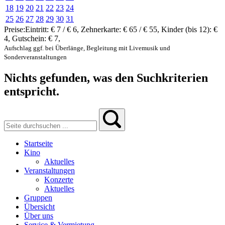
18
19
20
21
22
23
24
25
26
27
28
29
30
31
Preise:
Eintritt:
€ 7 / € 6
,
Zehnerkarte:
€ 65 / € 55
,
Kinder (bis 12):
€
4
,
Gutschein:
€ 7
,
Aufschlag ggf. bei Überlänge, Begleitung mit Livemusik und
Sonderveranstaltungen
Nichts gefunden, was den Suchkriterien
entspricht.
Startseite
Kino
Aktuelles
Veranstaltungen
Konzerte
Aktuelles
Gruppen
Übersicht
Über uns
Service & Vermietung