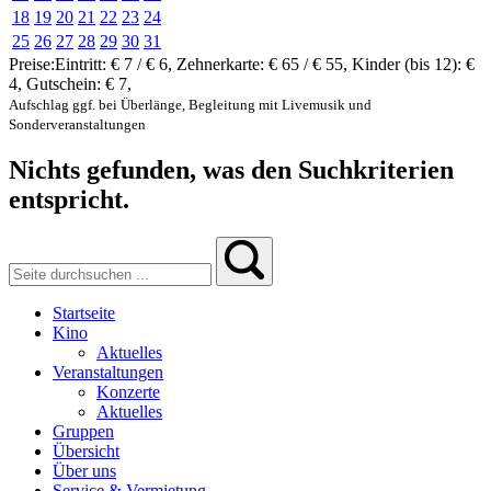
18
19
20
21
22
23
24
25
26
27
28
29
30
31
Preise:
Eintritt:
€ 7 / € 6
,
Zehnerkarte:
€ 65 / € 55
,
Kinder (bis 12):
€
4
,
Gutschein:
€ 7
,
Aufschlag ggf. bei Überlänge, Begleitung mit Livemusik und
Sonderveranstaltungen
Nichts gefunden, was den Suchkriterien
entspricht.
Startseite
Kino
Aktuelles
Veranstaltungen
Konzerte
Aktuelles
Gruppen
Übersicht
Über uns
Service & Vermietung