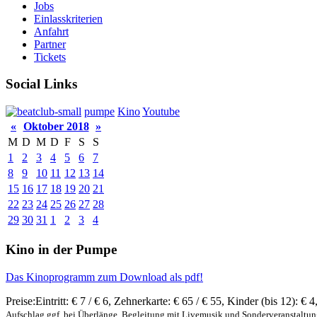
Jobs
Einlasskriterien
Anfahrt
Partner
Tickets
Social Links
pumpe
Kino
Youtube
«
Oktober 2018
»
M
D
M
D
F
S
S
1
2
3
4
5
6
7
8
9
10
11
12
13
14
15
16
17
18
19
20
21
22
23
24
25
26
27
28
29
30
31
1
2
3
4
Kino in der Pumpe
Das Kinoprogramm zum Download als pdf!
Preise:
Eintritt:
€ 7 / € 6
,
Zehnerkarte:
€ 65 / € 55
,
Kinder (bis 12):
€ 4
Aufschlag ggf. bei Überlänge, Begleitung mit Livemusik und Sonderveranstaltu