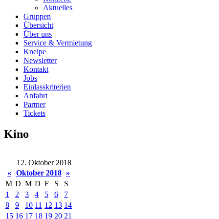
Aktuelles
Gruppen
Übersicht
Über uns
Service & Vermietung
Kneipe
Newsletter
Kontakt
Jobs
Einlasskriterien
Anfahrt
Partner
Tickets
Kino
12. Oktober 2018
«
Oktober 2018
»
M
D
M
D
F
S
S
1
2
3
4
5
6
7
8
9
10
11
12
13
14
15
16
17
18
19
20
21