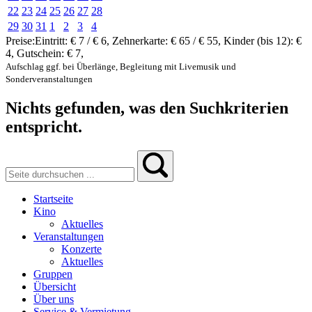
22
23
24
25
26
27
28
29
30
31
1
2
3
4
Preise:
Eintritt:
€ 7 / € 6
,
Zehnerkarte:
€ 65 / € 55
,
Kinder (bis 12):
€
4
,
Gutschein:
€ 7
,
Aufschlag ggf. bei Überlänge, Begleitung mit Livemusik und
Sonderveranstaltungen
Nichts gefunden, was den Suchkriterien
entspricht.
Startseite
Kino
Aktuelles
Veranstaltungen
Konzerte
Aktuelles
Gruppen
Übersicht
Über uns
Service & Vermietung