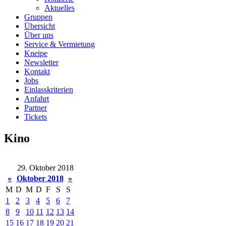
Aktuelles
Gruppen
Übersicht
Über uns
Service & Vermietung
Kneipe
Newsletter
Kontakt
Jobs
Einlasskriterien
Anfahrt
Partner
Tickets
Kino
29. Oktober 2018
«
Oktober 2018
»
M
D
M
D
F
S
S
1
2
3
4
5
6
7
8
9
10
11
12
13
14
15
16
17
18
19
20
21