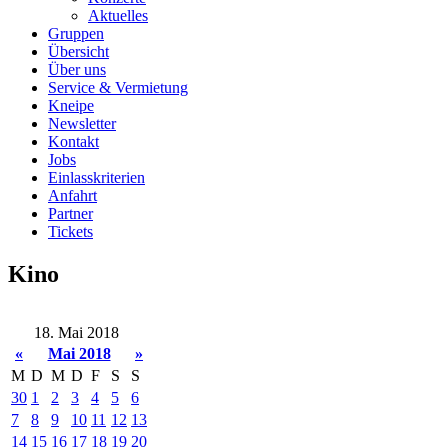
Aktuelles
Gruppen
Übersicht
Über uns
Service & Vermietung
Kneipe
Newsletter
Kontakt
Jobs
Einlasskriterien
Anfahrt
Partner
Tickets
Kino
18. Mai 2018
«
Mai 2018
»
M
D
M
D
F
S
S
30
1
2
3
4
5
6
7
8
9
10
11
12
13
14
15
16
17
18
19
20