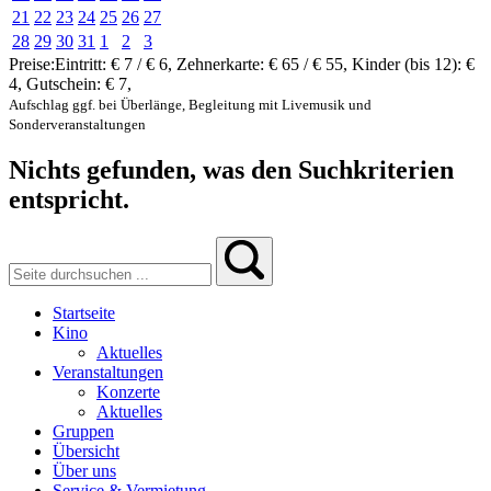
21
22
23
24
25
26
27
28
29
30
31
1
2
3
Preise:
Eintritt:
€ 7 / € 6
,
Zehnerkarte:
€ 65 / € 55
,
Kinder (bis 12):
€
4
,
Gutschein:
€ 7
,
Aufschlag ggf. bei Überlänge, Begleitung mit Livemusik und
Sonderveranstaltungen
Nichts gefunden, was den Suchkriterien
entspricht.
Startseite
Kino
Aktuelles
Veranstaltungen
Konzerte
Aktuelles
Gruppen
Übersicht
Über uns
Service & Vermietung