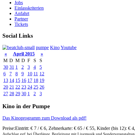
Jobs
Einlasskriterien
Anfahrt
Partner
Tickets
Social Links
pumpe
Kino
Youtube
«
April 2015
»
M
D
M
D
F
S
S
30
31
1
2
3
4
5
6
7
8
9
10
11
12
13
14
15
16
17
18
19
20
21
22
23
24
25
26
27
28
29
30
1
2
3
Kino in der Pumpe
Das Kinoprogramm zum Download als pdf!
Preise:
Eintritt:
€ 7 / € 6
,
Zehnerkarte:
€ 65 / € 55
,
Kinder (bis 12):
€ 4
Aufschlag ggf. bei Überlänge, Begleitung mit Livemusik und Sonderveranstaltu