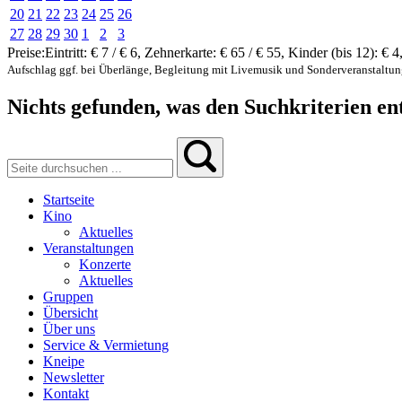
20
21
22
23
24
25
26
27
28
29
30
1
2
3
Preise:
Eintritt:
€ 7 / € 6
,
Zehnerkarte:
€ 65 / € 55
,
Kinder (bis 12):
€ 4
Aufschlag ggf. bei Überlänge, Begleitung mit Livemusik und Sonderveranstaltu
Nichts gefunden, was den Suchkriterien ent
Startseite
Kino
Aktuelles
Veranstaltungen
Konzerte
Aktuelles
Gruppen
Übersicht
Über uns
Service & Vermietung
Kneipe
Newsletter
Kontakt