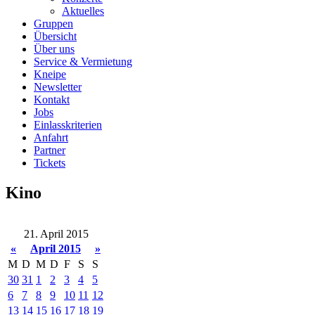
Aktuelles
Gruppen
Übersicht
Über uns
Service & Vermietung
Kneipe
Newsletter
Kontakt
Jobs
Einlasskriterien
Anfahrt
Partner
Tickets
Kino
21. April 2015
«
April 2015
»
M
D
M
D
F
S
S
30
31
1
2
3
4
5
6
7
8
9
10
11
12
13
14
15
16
17
18
19