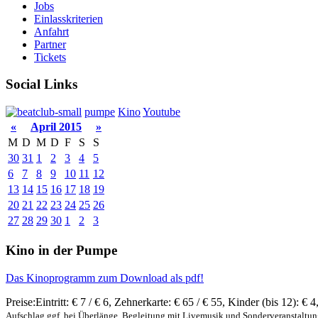
Jobs
Einlasskriterien
Anfahrt
Partner
Tickets
Social Links
pumpe
Kino
Youtube
«
April 2015
»
M
D
M
D
F
S
S
30
31
1
2
3
4
5
6
7
8
9
10
11
12
13
14
15
16
17
18
19
20
21
22
23
24
25
26
27
28
29
30
1
2
3
Kino in der Pumpe
Das Kinoprogramm zum Download als pdf!
Preise:
Eintritt:
€ 7 / € 6
,
Zehnerkarte:
€ 65 / € 55
,
Kinder (bis 12):
€ 4
Aufschlag ggf. bei Überlänge, Begleitung mit Livemusik und Sonderveranstaltu