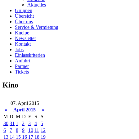
Aktuelles
Gruppen
Übersicht
Über uns
Service & Vermietung
Kneipe
Newsletter
Kontakt
Jobs
Einlasskriterien
Anfahrt
Partner
Tickets
Kino
07. April 2015
«
April 2015
»
M
D
M
D
F
S
S
30
31
1
2
3
4
5
6
7
8
9
10
11
12
13
14
15
16
17
18
19