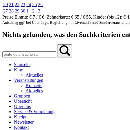
20
21
22
23
24
25
26
27
28
29
30
1
2
3
Preise:
Eintritt:
€ 7 / € 6
,
Zehnerkarte:
€ 65 / € 55
,
Kinder (bis 12):
€ 4
Aufschlag ggf. bei Überlänge, Begleitung mit Livemusik und Sonderveranstaltu
Nichts gefunden, was den Suchkriterien ent
Startseite
Kino
Aktuelles
Veranstaltungen
Konzerte
Aktuelles
Gruppen
Übersicht
Über uns
Service & Vermietung
Kneipe
Newsletter
Kontakt