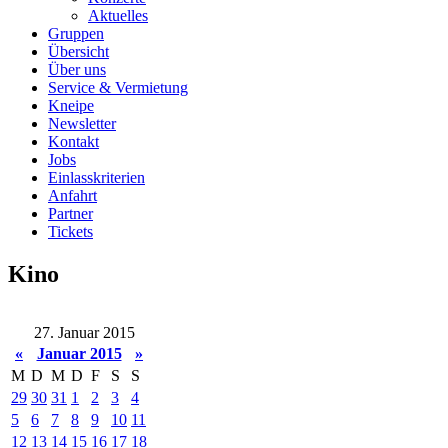
Aktuelles
Gruppen
Übersicht
Über uns
Service & Vermietung
Kneipe
Newsletter
Kontakt
Jobs
Einlasskriterien
Anfahrt
Partner
Tickets
Kino
27. Januar 2015
«
Januar 2015
»
M
D
M
D
F
S
S
29
30
31
1
2
3
4
5
6
7
8
9
10
11
12
13
14
15
16
17
18