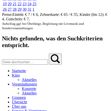
19
20
21
22
23
24
25
26
27
28
29
30
31
1
Preise:
Eintritt:
€ 7 / € 6
,
Zehnerkarte:
€ 65 / € 55
,
Kinder (bis 12):
€
4
,
Gutschein:
€ 7
,
Aufschlag ggf. bei Überlänge, Begleitung mit Livemusik und
Sonderveranstaltungen
Nichts gefunden, was den Suchkriterien
entspricht.
Startseite
Kino
Aktuelles
Veranstaltungen
Konzerte
Aktuelles
Gruppen
Übersicht
Über uns
Service & Vermietung