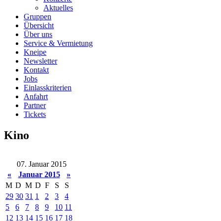
Aktuelles
Gruppen
Übersicht
Über uns
Service & Vermietung
Kneipe
Newsletter
Kontakt
Jobs
Einlasskriterien
Anfahrt
Partner
Tickets
Kino
07. Januar 2015
«
Januar 2015
»
M
D
M
D
F
S
S
29
30
31
1
2
3
4
5
6
7
8
9
10
11
12
13
14
15
16
17
18