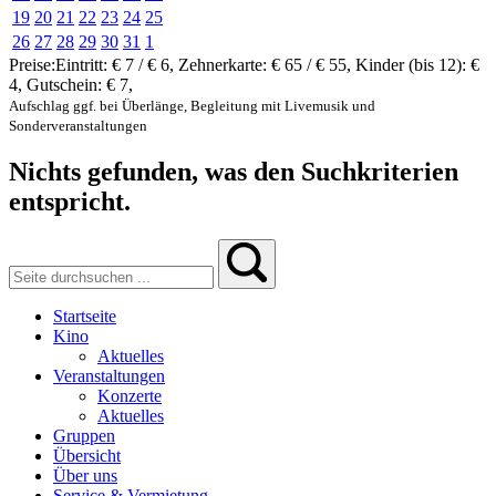
19
20
21
22
23
24
25
26
27
28
29
30
31
1
Preise:
Eintritt:
€ 7 / € 6
,
Zehnerkarte:
€ 65 / € 55
,
Kinder (bis 12):
€
4
,
Gutschein:
€ 7
,
Aufschlag ggf. bei Überlänge, Begleitung mit Livemusik und
Sonderveranstaltungen
Nichts gefunden, was den Suchkriterien
entspricht.
Startseite
Kino
Aktuelles
Veranstaltungen
Konzerte
Aktuelles
Gruppen
Übersicht
Über uns
Service & Vermietung