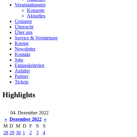
Veranstaltungen
Konzerte
Aktuelles
Gruppen
Übersicht
Über uns
Service & Vermietung
Kneipe
Newsletter
Kontakt
Jobs
Einlasskriterien
Anfahrt
Partner
Tickets
Highlights
04. Dezember 2022
«
Dezember 2022
»
M
D
M
D
F
S
S
28
29
30
1
2
3
4