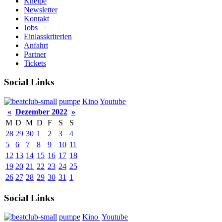
Kneipe
Newsletter
Kontakt
Jobs
Einlasskriterien
Anfahrt
Partner
Tickets
Social Links
pumpe
Kino
Youtube
«
Dezember 2022
»
M
D
M
D
F
S
S
28
29
30
1
2
3
4
5
6
7
8
9
10
11
12
13
14
15
16
17
18
19
20
21
22
23
24
25
26
27
28
29
30
31
1
Social Links
pumpe
Kino
Youtube