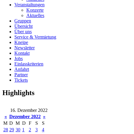
Veranstaltungen
Konzerte
Aktuelles
Gruppen
Übersicht
Über uns
Service & Vermietung
Kneipe
Newsletter
Kontakt
Jobs
Einlasskriterien
Anfahrt
Partner
Tickets
Highlights
16. Dezember 2022
«
Dezember 2022
»
M
D
M
D
F
S
S
28
29
30
1
2
3
4