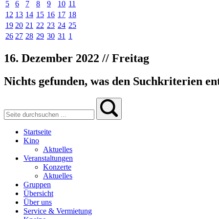
5
6
7
8
9
10
11
12
13
14
15
16
17
18
19
20
21
22
23
24
25
26
27
28
29
30
31
1
16. Dezember 2022 // Freitag
Nichts gefunden, was den Suchkriterien ent
Startseite
Kino
Aktuelles
Veranstaltungen
Konzerte
Aktuelles
Gruppen
Übersicht
Über uns
Service & Vermietung