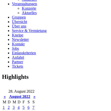
Veranstaltungen
Konzerte
Aktuelles
Gruppen
Übersicht
Über uns
Service & Vermietung
Kneipe
Newsletter
Kontakt
Jobs
Einlasskriterien
Anfahrt
Partner
Tickets
Highlights
28. August 2022
«
August 2022
»
M
D
M
D
F
S
S
1
2
3
4
5
6
7