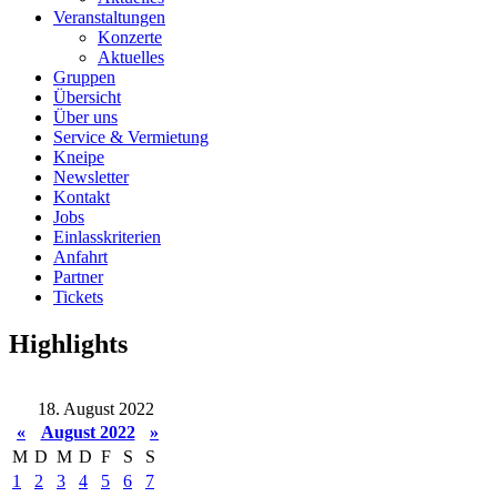
Veranstaltungen
Konzerte
Aktuelles
Gruppen
Übersicht
Über uns
Service & Vermietung
Kneipe
Newsletter
Kontakt
Jobs
Einlasskriterien
Anfahrt
Partner
Tickets
Highlights
18. August 2022
«
August 2022
»
M
D
M
D
F
S
S
1
2
3
4
5
6
7