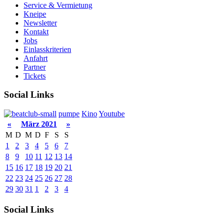
Service & Vermietung
Kneipe
Newsletter
Kontakt
Jobs
Einlasskriterien
Anfahrt
Partner
Tickets
Social Links
pumpe
Kino
Youtube
«
März 2021
»
M
D
M
D
F
S
S
1
2
3
4
5
6
7
8
9
10
11
12
13
14
15
16
17
18
19
20
21
22
23
24
25
26
27
28
29
30
31
1
2
3
4
Social Links