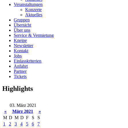
Veranstaltungen
Konzerte
Aktuelles
Gruppen
Übersicht
Über uns
Service & Vermietung
Kneipe
Newsletter
Kontakt
Jobs
Einlasskriterien
Anfahrt
Partner
Tickets
Highlights
03. März 2021
«
März 2021
»
M
D
M
D
F
S
S
1
2
3
4
5
6
7