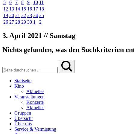
5
6
7
8
9
10
11
12
13
14
15
16
17
18
19
20
21
22
23
24
25
26
27
28
29
30
1
2
3. April 2021 // Samstag
Nichts gefunden, was den Suchkriterien ent
Startseite
Kino
Aktuelles
Veranstaltungen
Konzerte
Aktuelles
Gruppen
Übersicht
Über uns
Service & Vermietung