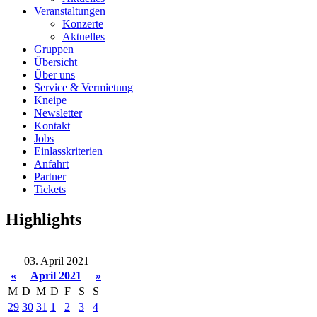
Veranstaltungen
Konzerte
Aktuelles
Gruppen
Übersicht
Über uns
Service & Vermietung
Kneipe
Newsletter
Kontakt
Jobs
Einlasskriterien
Anfahrt
Partner
Tickets
Highlights
03. April 2021
«
April 2021
»
M
D
M
D
F
S
S
29
30
31
1
2
3
4