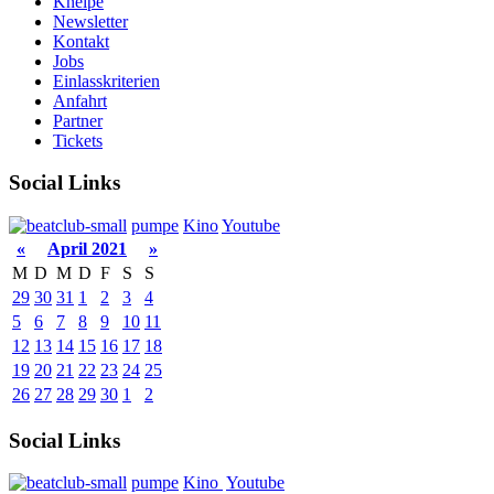
Kneipe
Newsletter
Kontakt
Jobs
Einlasskriterien
Anfahrt
Partner
Tickets
Social Links
pumpe
Kino
Youtube
«
April 2021
»
M
D
M
D
F
S
S
29
30
31
1
2
3
4
5
6
7
8
9
10
11
12
13
14
15
16
17
18
19
20
21
22
23
24
25
26
27
28
29
30
1
2
Social Links
pumpe
Kino
Youtube