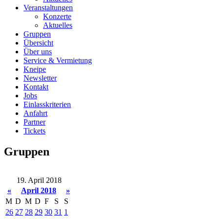
Veranstaltungen
Konzerte
Aktuelles
Gruppen
Übersicht
Über uns
Service & Vermietung
Kneipe
Newsletter
Kontakt
Jobs
Einlasskriterien
Anfahrt
Partner
Tickets
Gruppen
19. April 2018
«
April 2018
»
M
D
M
D
F
S
S
26
27
28
29
30
31
1