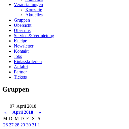
Veranstaltungen
Konzerte
Aktuelles
Gruppen
Übersicht
Über uns
Service & Vermietung
Kneipe
Newsletter
Kontakt
Jobs
Einlasskriterien
Anfahrt
Partner
Tickets
Gruppen
07. April 2018
«
April 2018
»
M
D
M
D
F
S
S
26
27
28
29
30
31
1