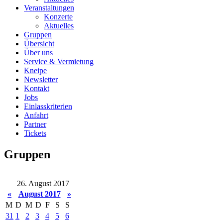
Veranstaltungen
Konzerte
Aktuelles
Gruppen
Übersicht
Über uns
Service & Vermietung
Kneipe
Newsletter
Kontakt
Jobs
Einlasskriterien
Anfahrt
Partner
Tickets
Gruppen
26. August 2017
«
August 2017
»
M
D
M
D
F
S
S
31
1
2
3
4
5
6