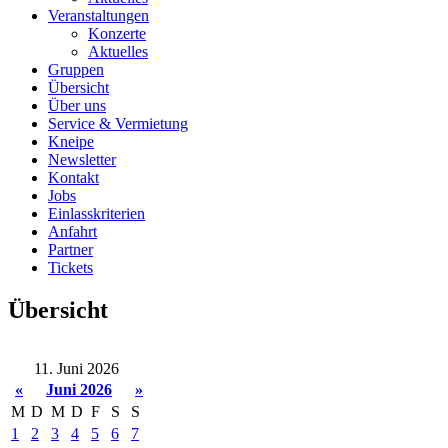
Veranstaltungen
Konzerte
Aktuelles
Gruppen
Übersicht
Über uns
Service & Vermietung
Kneipe
Newsletter
Kontakt
Jobs
Einlasskriterien
Anfahrt
Partner
Tickets
Übersicht
11. Juni 2026
«
Juni 2026
»
M
D
M
D
F
S
S
1
2
3
4
5
6
7