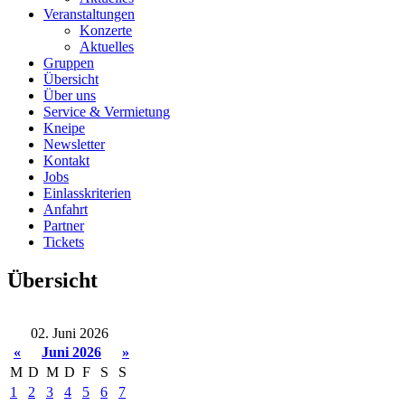
Veranstaltungen
Konzerte
Aktuelles
Gruppen
Übersicht
Über uns
Service & Vermietung
Kneipe
Newsletter
Kontakt
Jobs
Einlasskriterien
Anfahrt
Partner
Tickets
Übersicht
02. Juni 2026
«
Juni 2026
»
M
D
M
D
F
S
S
1
2
3
4
5
6
7