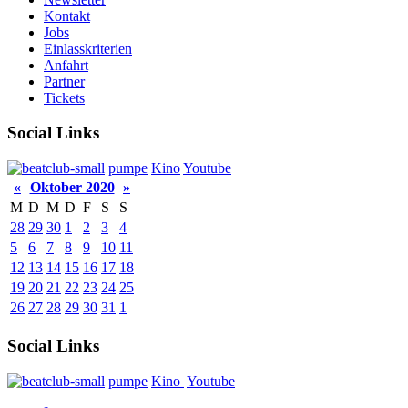
Kontakt
Jobs
Einlasskriterien
Anfahrt
Partner
Tickets
Social Links
pumpe
Kino
Youtube
«
Oktober 2020
»
M
D
M
D
F
S
S
28
29
30
1
2
3
4
5
6
7
8
9
10
11
12
13
14
15
16
17
18
19
20
21
22
23
24
25
26
27
28
29
30
31
1
Social Links
pumpe
Kino
Youtube