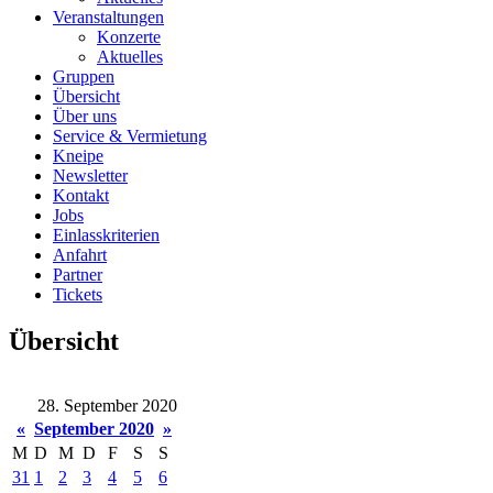
Veranstaltungen
Konzerte
Aktuelles
Gruppen
Übersicht
Über uns
Service & Vermietung
Kneipe
Newsletter
Kontakt
Jobs
Einlasskriterien
Anfahrt
Partner
Tickets
Übersicht
28. September 2020
«
September 2020
»
M
D
M
D
F
S
S
31
1
2
3
4
5
6