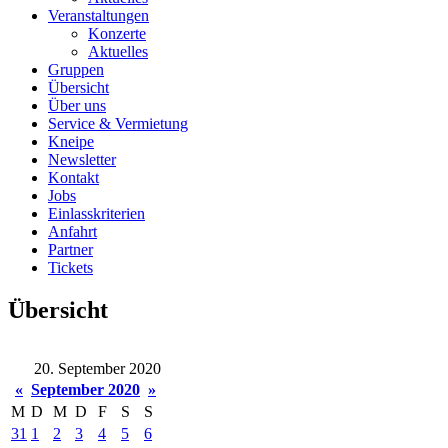
Veranstaltungen
Konzerte
Aktuelles
Gruppen
Übersicht
Über uns
Service & Vermietung
Kneipe
Newsletter
Kontakt
Jobs
Einlasskriterien
Anfahrt
Partner
Tickets
Übersicht
20. September 2020
«
September 2020
»
M
D
M
D
F
S
S
31
1
2
3
4
5
6