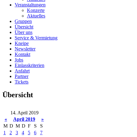
Veranstaltungen
Konzerte
Aktuelles
Gruppen
Übersicht
Über uns
Service & Vermietung
Kneipe
Newsletter
Kontakt
Jobs
Einlasskriterien
Anfahrt
Partner
Tickets
Übersicht
14. April 2019
«
April 2019
»
M
D
M
D
F
S
S
1
2
3
4
5
6
7