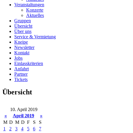
Veranstaltungen
Konzerte
Aktuelles
Gruppen
Übersicht
Über uns
Service & Vermietung
Kneipe
Newsletter
Kontakt
Jobs
Einlasskriterien
Anfahrt
Partner
Tickets
Übersicht
10. April 2019
«
April 2019
»
M
D
M
D
F
S
S
1
2
3
4
5
6
7