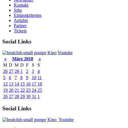
Kontakt
Jobs
Einlasskriterien
Anfahrt
Partner
Tickets
Social Links
pumpe
Kino
Youtube
«
März 2018
»
M
D
M
D
F
S
S
26
27
28
1
2
3
4
5
6
7
8
9
10
11
12
13
14
15
16
17
18
19
20
21
22
23
24
25
26
27
28
29
30
31
1
Social Links
pumpe
Kino
Youtube