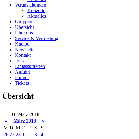
Veranstaltungen
Konzerte
Aktuelles
Gruppen
Übersicht
Über uns
Service & Vermietung
Kneipe
Newsletter
Kontakt
Jobs
Einlasskriterien
Anfahrt
Partner
Tickets
Übersicht
01. März 2018
«
März 2018
»
M
D
M
D
F
S
S
26
27
28
1
2
3
4