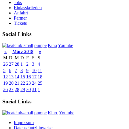
Jobs
Einlasskriterien
Anfahrt
Partner
Tickets
Social Links
pumpe
Kino
Youtube
«
März 2018
»
M
D
M
D
F
S
S
26
27
28
1
2
3
4
5
6
7
8
9
10
11
12
13
14
15
16
17
18
19
20
21
22
23
24
25
26
27
28
29
30
31
1
Social Links
pumpe
Kino
Youtube
Impressum
Datenschutzhinweise