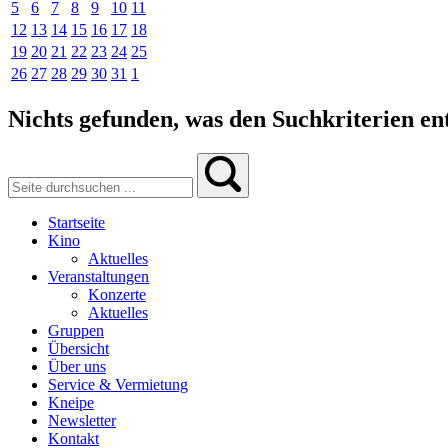
5
6
7
8
9
10
11
12
13
14
15
16
17
18
19
20
21
22
23
24
25
26
27
28
29
30
31
1
Nichts gefunden, was den Suchkriterien ent
Startseite
Kino
Aktuelles
Veranstaltungen
Konzerte
Aktuelles
Gruppen
Übersicht
Über uns
Service & Vermietung
Kneipe
Newsletter
Kontakt