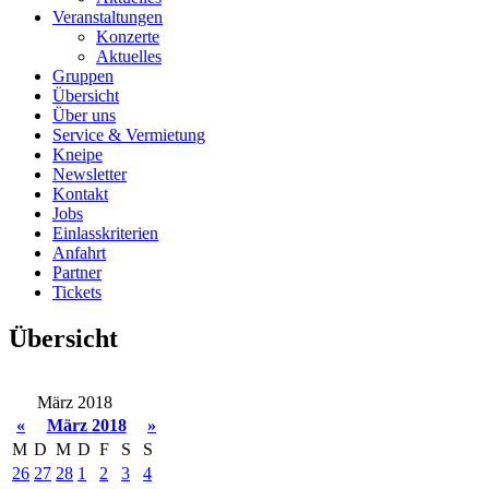
Veranstaltungen
Konzerte
Aktuelles
Gruppen
Übersicht
Über uns
Service & Vermietung
Kneipe
Newsletter
Kontakt
Jobs
Einlasskriterien
Anfahrt
Partner
Tickets
Übersicht
März 2018
«
März 2018
»
M
D
M
D
F
S
S
26
27
28
1
2
3
4