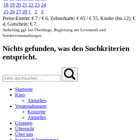
18
19
20
21
22
23
24
25
26
27
28
1
2
3
Preise:
Eintritt:
€ 7 / € 6
,
Zehnerkarte:
€ 65 / € 55
,
Kinder (bis 12):
€
4
,
Gutschein:
€ 7
,
Aufschlag ggf. bei Überlänge, Begleitung mit Livemusik und
Sonderveranstaltungen
Nichts gefunden, was den Suchkriterien
entspricht.
Startseite
Kino
Aktuelles
Veranstaltungen
Konzerte
Aktuelles
Gruppen
Übersicht
Über uns
Service & Vermietung