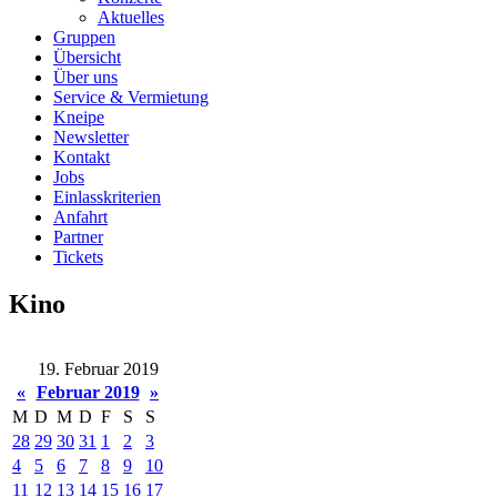
Aktuelles
Gruppen
Übersicht
Über uns
Service & Vermietung
Kneipe
Newsletter
Kontakt
Jobs
Einlasskriterien
Anfahrt
Partner
Tickets
Kino
19. Februar 2019
«
Februar 2019
»
M
D
M
D
F
S
S
28
29
30
31
1
2
3
4
5
6
7
8
9
10
11
12
13
14
15
16
17