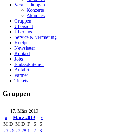
Veranstaltungen
Konzerte
Aktuelles
Gruppen
Übersicht
Über uns
Service & Vermietung
Kneipe
Newsletter
Kontakt
Jobs
Einlasskriterien
Anfahrt
Partner
Tickets
Gruppen
17. März 2019
«
März 2019
»
M
D
M
D
F
S
S
25
26
27
28
1
2
3