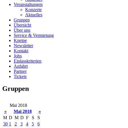
Veranstaltungen
Konzerte
Aktuelles
Gruppen
Übersicht
Über uns
Service & Vermietung
Kneipe
Newsletter
Kontakt
Jobs
Einlasskriterien
Anfahrt
Partner
Tickets
Gruppen
Mai 2018
«
Mai 2018
»
M
D
M
D
F
S
S
30
1
2
3
4
5
6