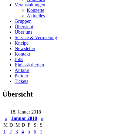
Veranstaltungen
Konzerte
Aktuelles
Gruppen
Übersicht
Über uns
Service & Vermietung
Kneipe
Newsletter
Kontakt
Jobs
Einlasskriterien
Anfahrt
Partner
Tickets
Übersicht
18. Januar 2018
«
Januar 2018
»
M
D
M
D
F
S
S
1
2
3
4
5
6
7