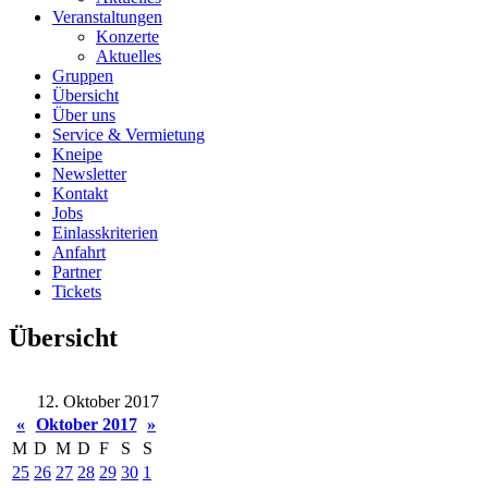
Veranstaltungen
Konzerte
Aktuelles
Gruppen
Übersicht
Über uns
Service & Vermietung
Kneipe
Newsletter
Kontakt
Jobs
Einlasskriterien
Anfahrt
Partner
Tickets
Übersicht
12. Oktober 2017
«
Oktober 2017
»
M
D
M
D
F
S
S
25
26
27
28
29
30
1