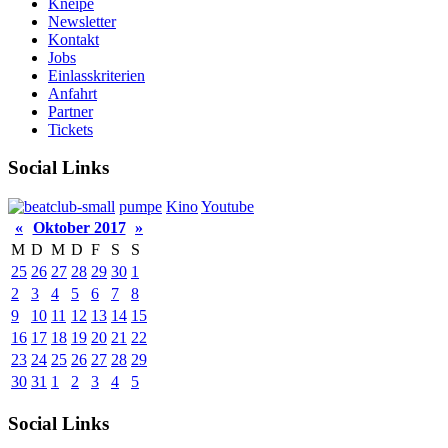
Kneipe
Newsletter
Kontakt
Jobs
Einlasskriterien
Anfahrt
Partner
Tickets
Social Links
pumpe
Kino
Youtube
«
Oktober 2017
»
M
D
M
D
F
S
S
25
26
27
28
29
30
1
2
3
4
5
6
7
8
9
10
11
12
13
14
15
16
17
18
19
20
21
22
23
24
25
26
27
28
29
30
31
1
2
3
4
5
Social Links