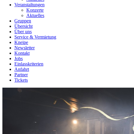
Veranstaltungen
Konzerte
Aktuelles
Gruppen
Übersicht
Über uns
Service & Vermietung
Kneipe
Newsletter
Kontakt
Jobs
Einlasskriterien
Anfahrt
Partner
Tickets