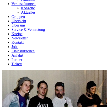
Veranstaltungen
Konzerte
Aktuelles
Gruppen
Übersicht
Über uns
Service & Vermietung
Kneipe
Newsletter
Kontakt
Jobs
Einlasskriterien
Anfahrt
Partner
Tickets