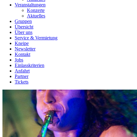
Veranstaltungen
Konzerte
Aktuelles
Gruppen
Übersicht
Über uns
Service & Vermietung
Kneipe
Newsletter
Kontakt
Jobs
Einlasskriterien
Anfahrt
Partner
Tickets