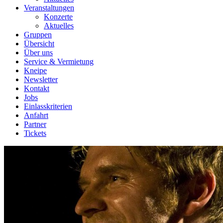
Veranstaltungen
Konzerte
Aktuelles
Gruppen
Übersicht
Über uns
Service & Vermietung
Kneipe
Newsletter
Kontakt
Jobs
Einlasskriterien
Anfahrt
Partner
Tickets