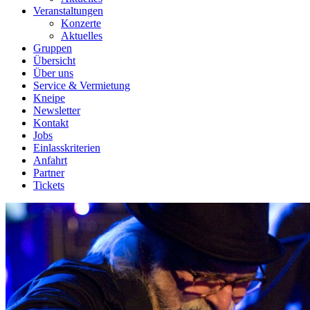
Veranstaltungen
Konzerte
Aktuelles
Gruppen
Übersicht
Über uns
Service & Vermietung
Kneipe
Newsletter
Kontakt
Jobs
Einlasskriterien
Anfahrt
Partner
Tickets