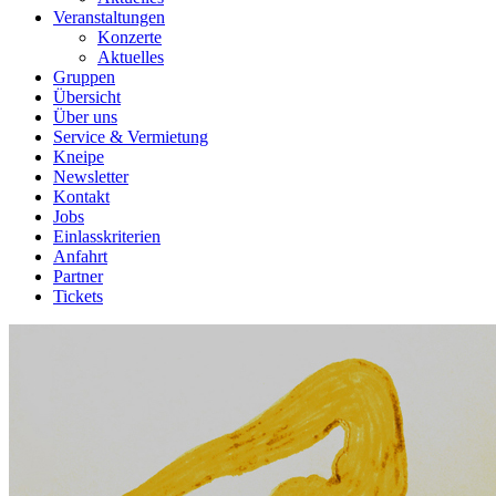
Veranstaltungen
Konzerte
Aktuelles
Gruppen
Übersicht
Über uns
Service & Vermietung
Kneipe
Newsletter
Kontakt
Jobs
Einlasskriterien
Anfahrt
Partner
Tickets