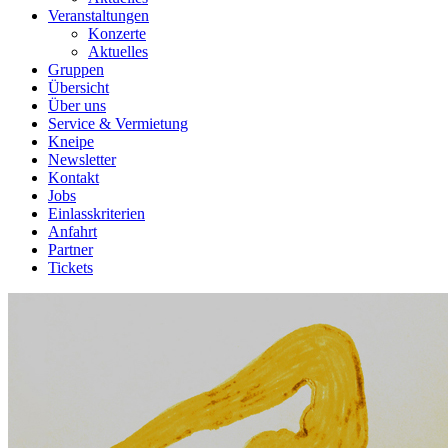
Veranstaltungen
Konzerte
Aktuelles
Gruppen
Übersicht
Über uns
Service & Vermietung
Kneipe
Newsletter
Kontakt
Jobs
Einlasskriterien
Anfahrt
Partner
Tickets