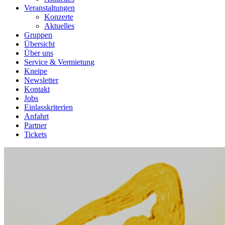
Veranstaltungen
Konzerte
Aktuelles
Gruppen
Übersicht
Über uns
Service & Vermietung
Kneipe
Newsletter
Kontakt
Jobs
Einlasskriterien
Anfahrt
Partner
Tickets