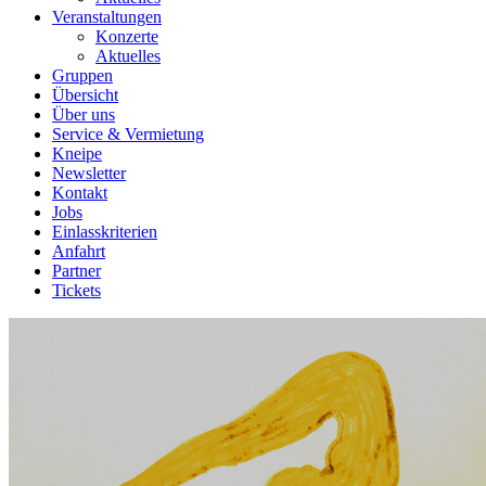
Veranstaltungen
Konzerte
Aktuelles
Gruppen
Übersicht
Über uns
Service & Vermietung
Kneipe
Newsletter
Kontakt
Jobs
Einlasskriterien
Anfahrt
Partner
Tickets