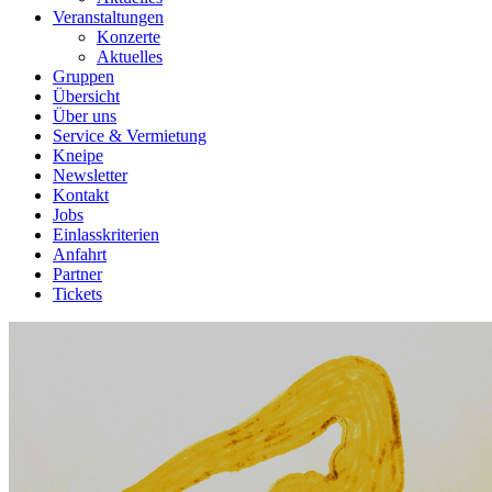
Veranstaltungen
Konzerte
Aktuelles
Gruppen
Übersicht
Über uns
Service & Vermietung
Kneipe
Newsletter
Kontakt
Jobs
Einlasskriterien
Anfahrt
Partner
Tickets